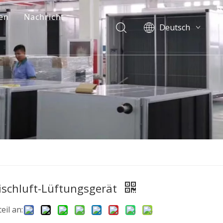
en
Nachricht
Deutsch
English
简体中文
العربية
um
Français
Pусский
Español
Português
Italiano
한국어
Nederlands
Türk dili
ischluft-Lüftungsgerät
eil an: