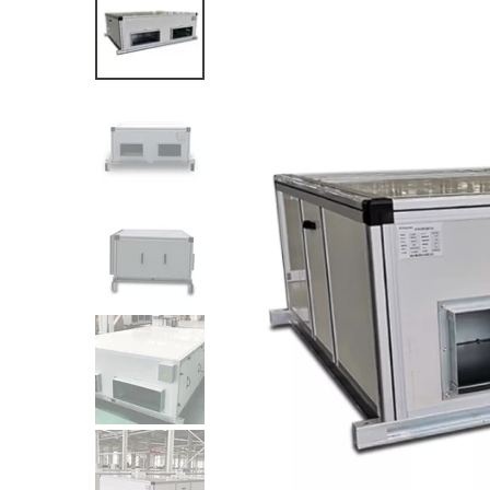
Fa
Lü
Ve
Br
W
K
W