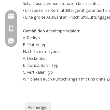
Schallabsorptionsmaterialien beschichtet.
• Ein spezielles Kernluftfiltergerät garantiert
sales@ruidonggroup.com
• Eine große Auswahl an Frischluft-Lüftungsge
+86-15505345921
Gemäß den Arbeitsprinzipien:
A. Radtyp
+86 15953109697
B. Plattentyp
Nach Strukturtypen:
A. Deckentyp
B. horizontaler Typ
C. vertikaler Typ
Wir bieten auch Kühlschlangen mit und ohne Zä
Vorherige: