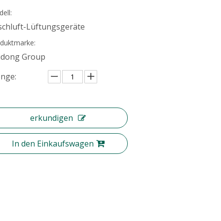
ell:
ischluft-Lüftungsgeräte
duktmarke:
idong Group
nge:
erkundigen
In den Einkaufswagen