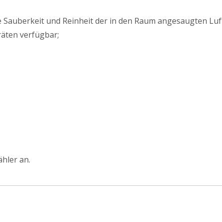
 die Sauberkeit und Reinheit der in den Raum angesaugten Luf
räten verfügbar;
hler an.