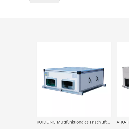
RUIDONG Multifunktionales Frischluftbehandlungsgerät – eine Maschine, mehrere Schutzmaßnahmen