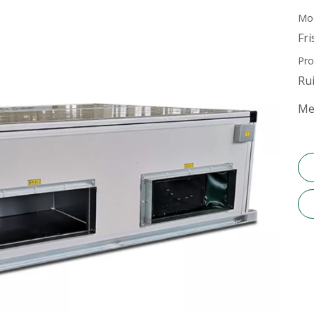
Mod
n-Coil-Einheit
Fr
ftungsgerät
Pro
Ru
ntilator
Me
andschutzklappe
ärmetauscher
ühlturm
asserpumpenstation