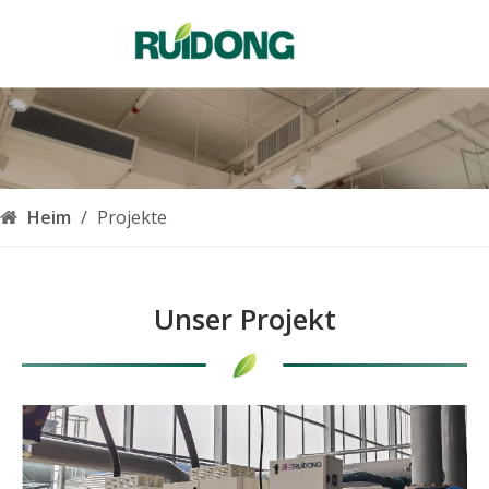
Deutsch
English
简体中文
العربية
Français
Pусский
Heim
/
Projekte
Español
Português
Italiano
Unser Projekt
한국어
Nederlands
Türk dili