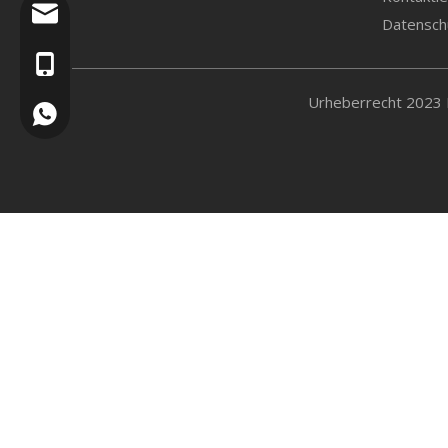
sales@ruidonggroup.com
Datenschu
Fa
+86-15505345921
Lü
​Urheberrecht 2023 
+86 15953109697
Ve
Br
W
K
W