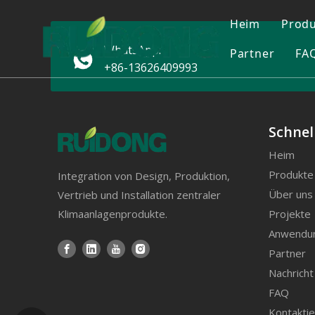
Heim
Prod
WhatsApp:
Partner
FA
C
+86-13626409993
Wa
Du
Schnel
Lu
Heim
Produkte
Integration von Design, Produktion,
Pr
Über uns
Vertrieb und Installation zentraler
E
Projekte
Klimaanlagenprodukte.
Anwendu
Sc
Partner
Nachricht
Ko
FAQ
Ge
Kontaktie