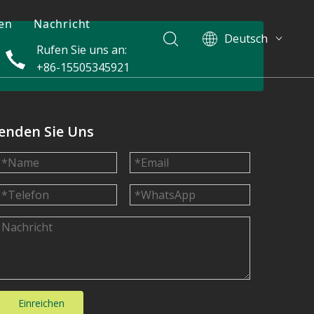
en
Nachricht
Deutsch
Rufen Sie uns an:
English
+86-15505345921
简体中文
العربية
um
Français
enden Sie Uns
Pусский
Español
Português
Italiano
한국어
Nederlands
Türk dili
Einreichen