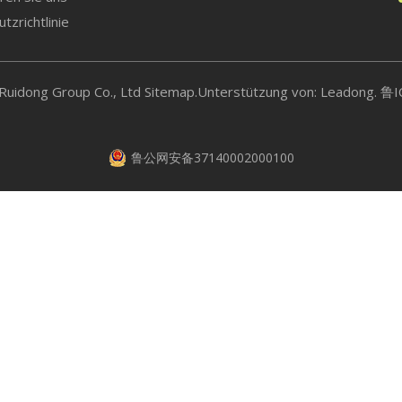
tzrichtlinie
n-Coil-Einheit
ftungsgerät
Ruidong Group Co., Ltd
Sitemap
.Unterstützung von:
Leadong.
鲁I
ntilator
andschutzklappe
鲁公网安备37140002000100
ärmetauscher
ühlturm
asserpumpenstation