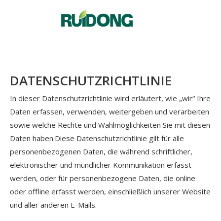
Deutsch
English
简体中文
العربية
DATENSCHUTZRICHTLINIE
Français
Pусский
In dieser Datenschutzrichtlinie wird erläutert, wie „wir“ Ihre
Español
Daten erfassen, verwenden, weitergeben und verarbeiten
sowie welche Rechte und Wahlmöglichkeiten Sie mit diesen
Português
Daten haben.Diese Datenschutzrichtlinie gilt für alle
Italiano
personenbezogenen Daten, die während schriftlicher,
한국어
elektronischer und mündlicher Kommunikation erfasst
Nederlands
werden, oder für personenbezogene Daten, die online
Türk dili
oder offline erfasst werden, einschließlich unserer Website
und aller anderen E-Mails.