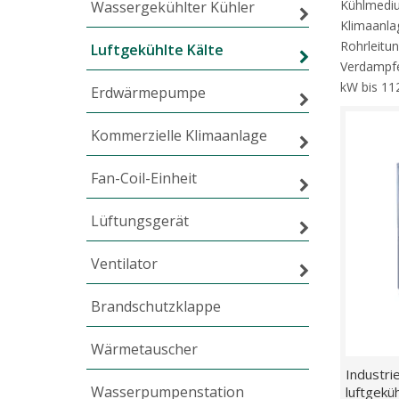
Kühlmediu
Wassergekühlter Kühler
Klimaanla
Fa
Rohrleitu
Luftgekühlte Kälte
Verdampfe
Lü
kW bis 112
Erdwärmepumpe
Ve
Kommerzielle Klimaanlage
Br
Fan-Coil-Einheit
W
Lüftungsgerät
K
Ventilator
W
Brandschutzklappe
Wärmetauscher
Industri
Wasserpumpenstation
luftgekü