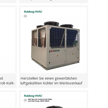
serung
Schraubenkühler und
Wärmepumpeneinheit
nd
Herstellen Sie einen gewerblichen
roll-Kühl-
luftgekühlten Kühler im Werksverkauf
kW bis