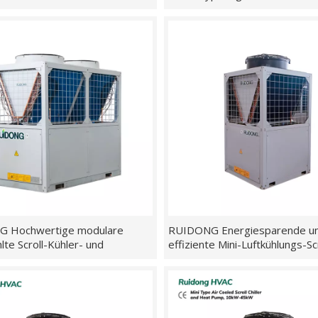
ente Temperaturregelung zur
Modularer Aufbau zur Verbes
 Heizung,
der Komfortumgebung
ckgewinnung
 Hochwertige modulare
RUIDONG Energiesparende u
lte Scroll-Kühler- und
effiziente Mini-Luftkühlungs-Sc
mpeneinheit, 60 kW bis 480
und Wärmepumpeneinheit, 20 
45 kW