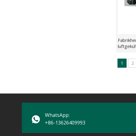
Horizontale verdeckte Gebläsekonvektoreinheit im Irak
Fabrikhe
luftgekü
1
2
Die Ruidong Group hat das landwirtschaftliche Industrieparkprojekt in Hangzhou, China, erfolgreich abgeschlossen.
WhatsApp:
+86-13626409993