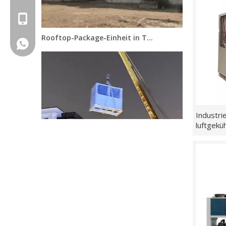
+86-15505345921
Rooftop-Package-Einheit in Tellaviv, Israel
+86 15953109697
Industri
luftgeküh
Modul Air Scroll Chiller Unit of Single Cold im Iran