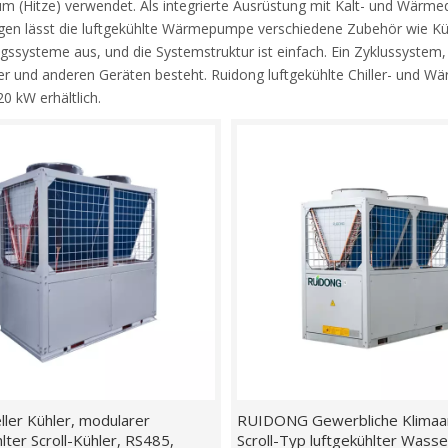
m (Hitze) verwendet. Als integrierte Ausrüstung mit Kalt- und Wärme
gen lässt die luftgekühlte Wärmepumpe verschiedene Zubehör wie K
n-Coil-Einheit
ngssysteme aus, und die Systemstruktur ist einfach. Ein Zyklussyste
r und anderen Geräten besteht. Ruidong luftgekühlte Chiller- und Wä
ftungsgerät
0 kW erhältlich.
ntilator
andschutzklappe
ärmetauscher
ühlturm
asserpumpenstation
eller Kühler, modularer
RUIDONG Gewerbliche Klimaa
hlter Scroll-Kühler, RS485,
Scroll-Typ luftgekühlter Wasse