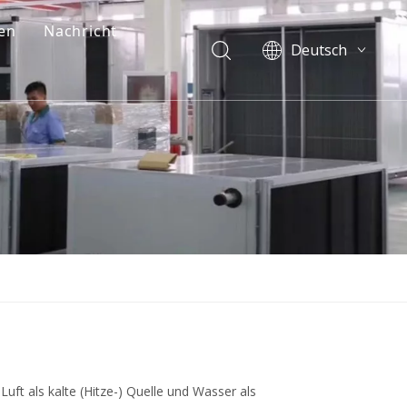
en
Nachricht
Deutsch
English
简体中文
العربية
um
Français
Pусский
Español
Português
Italiano
한국어
Nederlands
Türk dili
ft als kalte (Hitze-) Quelle und Wasser als