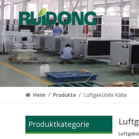
Heim
Prod
Partner
FA
C
Wa
Du
Lu
Pr
E
Heim
/
Produkte
/
Luftgekühlte Kälte
Sc
Luftg
Ko
Produktkategorie
Luftgekü
Ge