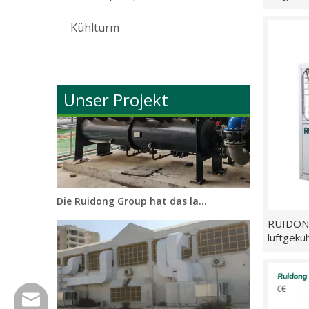
intellig
Horizontale verdeckte Gebläsekonvektoreinheit im Irak
Kühlung,
Kühlturm
Wärmerü
Unser Projekt
Die Ruidong Group hat das landwirtschaftliche Industrieparkprojekt in Hangzhou, China, erfolgreich abgeschlossen.
RUIDONG
luftgeküh
Wärmepu
kW
sales@ruidonggroup.com