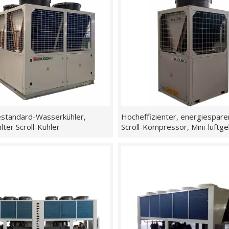
estandard-Wasserkühler,
Hocheffizienter, energiespar
lter Scroll-Kühler
Scroll-Kompressor, Mini-luftge
Scroll-Kühler- und
Wärmepumpeneinheit