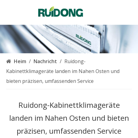
Deutsch
English
简体中文
العربية
Français
Pусский
Heim
/
Nachricht
/
Ruidong-
Español
Kabinettklimageräte landen im Nahen Osten und
Português
bieten präzisen, umfassenden Service
Italiano
한국어
Ruidong-Kabinettklimageräte
Nederlands
Türk dili
landen im Nahen Osten und bieten
präzisen, umfassenden Service