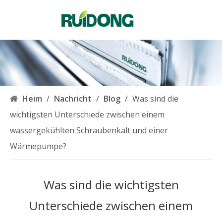
Deutsch
English
简体中文
العربية
Français
Pусский
Heim
/
Nachricht
/
Blog
/
Was sind die
Español
wichtigsten Unterschiede zwischen einem
Português
wassergekühlten Schraubenkalt und einer
Italiano
Wärmepumpe?
한국어
Nederlands
Was sind die wichtigsten
Türk dili
Unterschiede zwischen einem